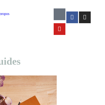
propos
uides