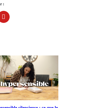
r :
sensible silencieuse : ce que le