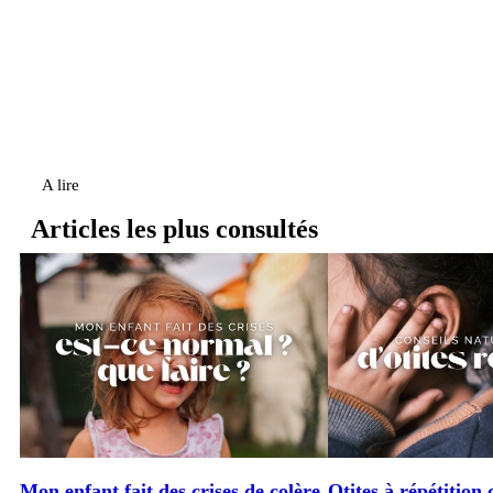
A lire
Articles les plus consultés
Mon enfant fait des crises de colère
Otites à répétition 