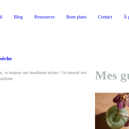
il
Blog
Ressources
Bons plans
Contact
À 
 sèche
Mes g
c, et bonjour aux bouillottes sèches ! Un tutoriel très
uillotte.