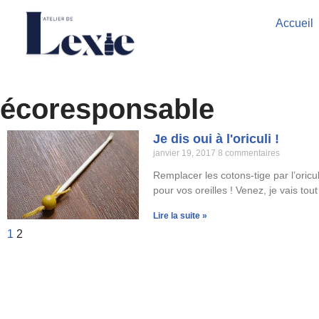
Accueil
Aller
au
contenu
écoresponsable
Je dis oui à l'oriculi !
janvier 19, 2017
8 commentaires
Remplacer les cotons-tige par l’oricul
pour vos oreilles ! Venez, je vais to
Lire la suite »
1
2