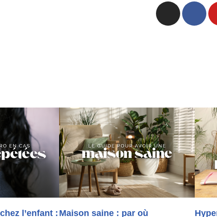
 chez l’enfant :
Maison saine : par où
Hyper