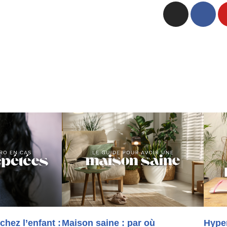
 chez l’enfant :
Maison saine : par où
Hyper