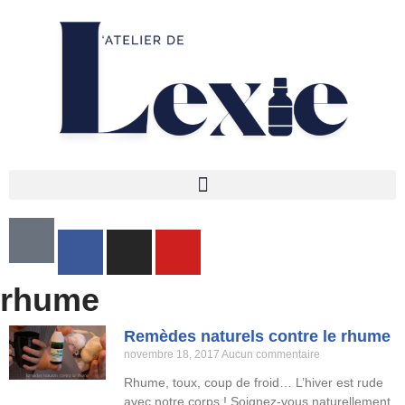
Aller
au
contenu
rhume
Remèdes naturels contre le rhume
novembre 18, 2017
Aucun commentaire
Rhume, toux, coup de froid… L’hiver est rude
avec notre corps ! Soignez-vous naturellement