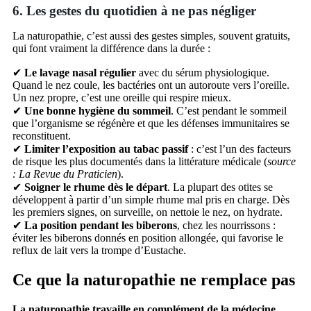
6. Les gestes du quotidien à ne pas négliger
La naturopathie, c’est aussi des gestes simples, souvent gratuits,
qui font vraiment la différence dans la durée :
✔
Le lavage nasal régulier
avec du sérum physiologique.
Quand le nez coule, les bactéries ont un autoroute vers l’oreille.
Un nez propre, c’est une oreille qui respire mieux.
✔
Une bonne hygiène du sommeil
. C’est pendant le sommeil
que l’organisme se régénère et que les défenses immunitaires se
reconstituent.
✔
Limiter l’exposition au tabac passif
: c’est l’un des facteurs
de risque les plus documentés dans la littérature médicale (
source
: La Revue du Praticien
).
✔
Soigner le rhume dès le départ
. La plupart des otites se
développent à partir d’un simple rhume mal pris en charge. Dès
les premiers signes, on surveille, on nettoie le nez, on hydrate.
✔
La position pendant les biberons
, chez les nourrissons :
éviter les biberons donnés en position allongée, qui favorise le
reflux de lait vers la trompe d’Eustache.
Ce que la naturopathie ne remplace pas
La naturopathie travaille en complément de la médecine