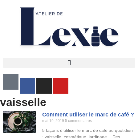
Aller
au
contenu
vaisselle
Comment utiliser le marc de café ?
mai 19, 2019
5 commentaires
5 façons d’utiliser le marc de café au quotidien
: vaisselle, cosmétique, jardinage… Des