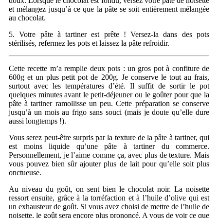
doux. Lorsque le chocolat est fondu, versez votre pâte de noisette
et mélangez jusqu’à ce que la pâte se soit entièrement mélangée
au chocolat.
5. Votre pâte à tartiner est prête ! Versez-la dans des pots
stérilisés, refermez les pots et laissez la pâte refroidir.
Cette recette m’a remplie deux pots : un gros pot à confiture de
600g et un plus petit pot de 200g. Je conserve le tout au frais,
surtout avec les températures d’été. Il suffit de sortir le pot
quelques minutes avant le petit-déjeuner ou le goûter pour que la
pâte à tartiner ramollisse un peu. Cette préparation se conserve
jusqu’à un mois au frigo sans souci (mais je doute qu’elle dure
aussi longtemps !).
Vous serez peut-être surpris par la texture de la pâte à tartiner, qui
est moins liquide qu’une pâte à tartiner du commerce.
Personnellement, je l’aime comme ça, avec plus de texture. Mais
vous pouvez bien sûr ajouter plus de lait pour qu’elle soit plus
onctueuse.
Au niveau du goût, on sent bien le chocolat noir. La noisette
ressort ensuite, grâce à la torréfaction et à l’huile d’olive qui est
un exhausteur de goût. Si vous avez choisi de mettre de l’huile de
noisette, le goût sera encore plus prononcé. A vous de voir ce que