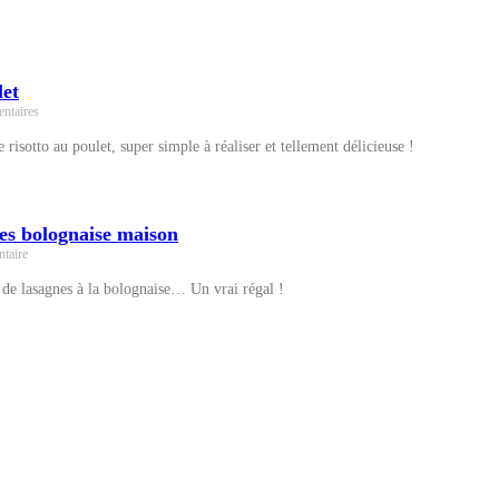
let
ntaires
risotto au poulet, super simple à réaliser et tellement délicieuse !
nes bolognaise maison
taire
e de lasagnes à la bolognaise… Un vrai régal !