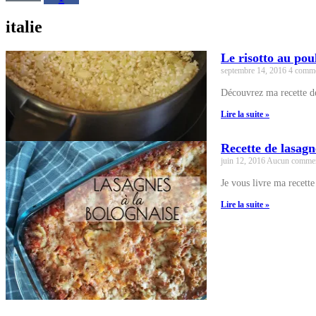
italie
Le risotto au pou
septembre 14, 2016
4 comme
Découvrez ma recette de 
Lire la suite »
Recette de lasag
juin 12, 2016
Aucun commen
Je vous livre ma recett
Lire la suite »