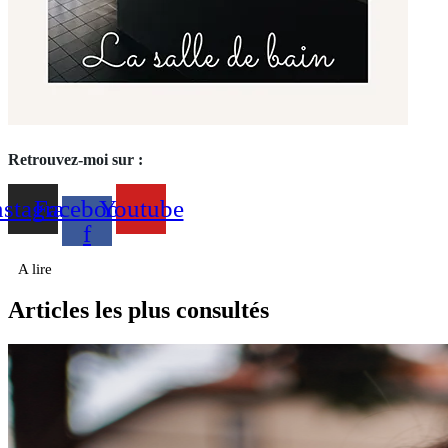
Retrouvez-moi sur :
nstagram
Facebook-
Youtube
f
A lire
Articles les plus consultés